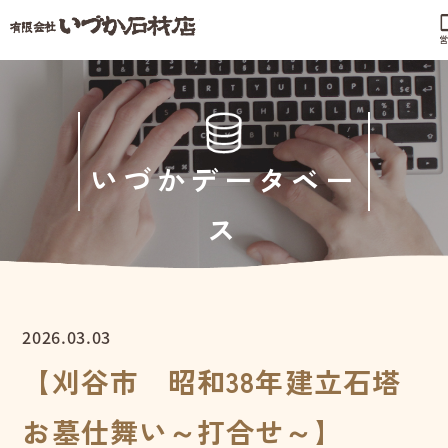
phonel
営
いづかデータベー
ス
2026.03.03
【刈谷市 昭和38年建立石塔
お墓仕舞い～打合せ～】