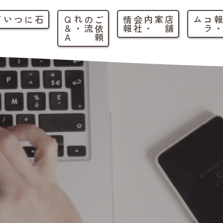
石について
ご
依
頼
の
流
れ
・
Q
&
A
店
舗
案内
・
会
社
情
報