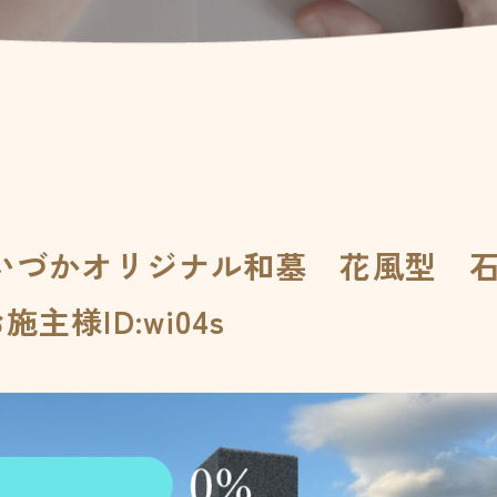
山いづかオリジナル和墓 花風型 
様ID:wi04s